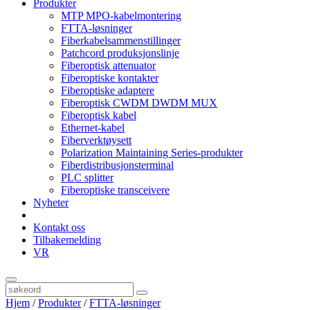
Produkter
MTP MPO-kabelmontering
FTTA-løsninger
Fiberkabelsammenstillinger
Patchcord produksjonslinje
Fiberoptisk attenuator
Fiberoptiske kontakter
Fiberoptiske adaptere
Fiberoptisk CWDM DWDM MUX
Fiberoptisk kabel
Ethernet-kabel
Fiberverktøysett
Polarization Maintaining Series-produkter
Fiberdistribusjonsterminal
PLC splitter
Fiberoptiske transceivere
Nyheter
Kontakt oss
Tilbakemelding
VR
Hjem
/
Produkter
/
FTTA-løsninger