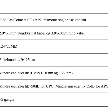
IP68 FastConnect SC / APC feltmontering optisk kontakt
2.0*5.0mm utendørs flat kabel og 3.0/5.0mm rund kabel
124*22MM
Enkeltmodus, 9/125μm
Mindre enn eller lik 0.3dB(1310nm og 1550nm)
Mindre enn eller lik -50dB for UPC, Mindre enn eller lik 55dB for AP
>5 ganger