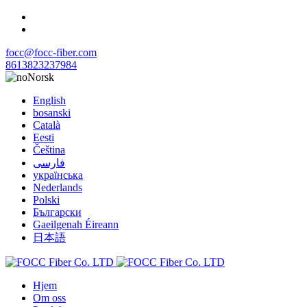
focc@focc-fiber.com
8613823237984
Norsk
English
bosanski
Català
Eesti
Čeština
فارسی
українська
Nederlands
Polski
Български
Gaeilgenah Éireann
日本語
Hjem
Om oss