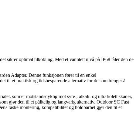
t sikrer optimal tilkobling. Med et vanntett nivå på IP68 tåler den de
den Adapter. Denne funksjonen fører til en enkel
et til et praktisk og tidsbesparende alternativ for de som trenger å
let, som er motstandsdyktig mot syre-, alkali- og ultrafiolett skader,
m gjør den til et pålitelig og langvarig alternativ. Outdoor SC Fast
ens raske montering, kompatibilitet og holdbarhet gjør den til et