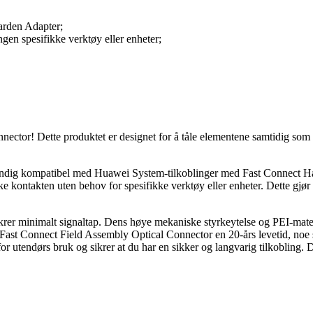
arden Adapter;
ingen spesifikke verktøy eller enheter;
tor! Dette produktet er designet for å tåle elementene samtidig som de
ndig kompatibel med Huawei System-tilkoblinger med Fast Connect Har
e kontakten uten behov for spesifikke verktøy eller enheter. Dette gjør d
rer minimalt signaltap. Dens høye mekaniske styrkeytelse og PEI-materia
Fast Connect Field Assembly Optical Connector en 20-års levetid, noe so
r utendørs bruk og sikrer at du har en sikker og langvarig tilkobling. D