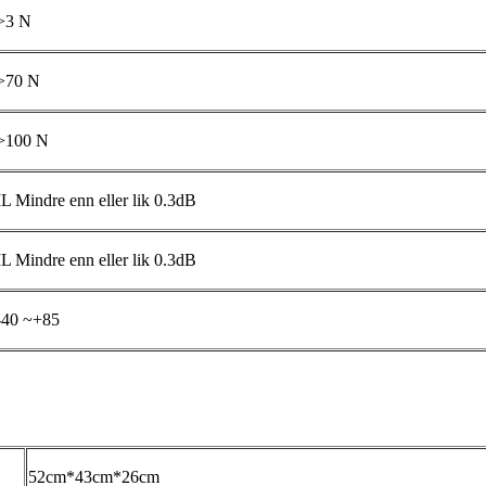
>3 N
>70 N
>100 N
IL Mindre enn eller lik 0.3dB
IL Mindre enn eller lik 0.3dB
-40 ~+85
52cm*43cm*26cm